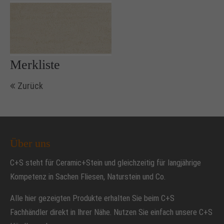
+44 1234 567 890
Drop us a line
info@yourdomain.com
Merkliste
About us
Zurück
Lorem ipsum dolor sit amet, consectetuer
adipiscing elit.
Aenean commodo ligula eget dolor. Aenean massa.
Über uns
Cum sociis natoque penatibus et magnis dis
C+S steht für Ceramic+Stein und gleichzeitig für langjährige
parturient montes, nascetur ridiculus mus. Donec
Kompetenz in Sachen Fliesen, Naturstein und Co.
quam felis, ultricies nec.
Alle hier gezeigten Produkte erhalten Sie beim C+S
Fachhändler direkt in Ihrer Nähe. Nutzen Sie einfach unsere
C+S