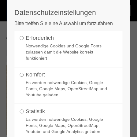
Datenschutzeinstellungen
Login
Bitte treffen Sie eine Auswahl um fortzufahren
Benutzername
476 | Destiny Cream poliert
Erforderlich
Notwendige Cookies und Google Fonts
boden
zulassen damit die Website korrekt
funktioniert
Passwort
Komfort
Es werden notwendige Cookies, Google
Fonts, Google Maps, OpenStreetMap und
Youtube geladen
Anmelden
Statistik
Register
|
Lost your password?
Es werden notwendige Cookies, Google
Fonts, Google Maps, OpenStreetMap,
Youtube und Google Analytics geladen
Support